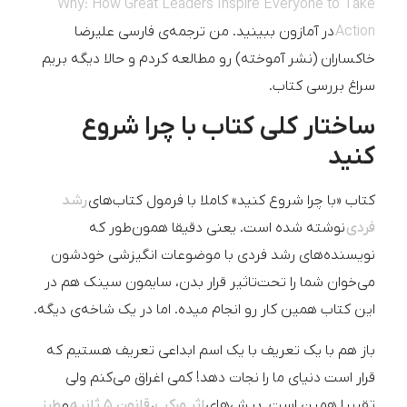
Why: How Great Leaders Inspire Everyone to Take
Action
در آمازون ببینید. من ترجمه‌ی فارسی علیرضا
خاکساران (نشر آموخته) رو مطالعه کردم و حالا دیگه بریم
سراغ بررسی کتاب.
ساختار کلی کتاب با چرا شروع
کنید
کتاب «با چرا شروع کنید» کاملا با فرمول کتاب‌های
رشد
فردی
نوشته شده است. یعنی دقیقا همون‌طور که
نویسنده‌های رشد فردی با موضوعات انگیزشی خودشون
می‌خوان شما را تحت‌تاثیر قرار بدن، سایمون سینک هم در
این کتاب همین کار رو انجام میده. اما در یک شاخه‌ی دیگه.
باز هم با یک تعریف با یک اسم ابداعی تعریف هستیم که
قرار است دنیای ما را نجات دهد! کمی اغراق می‌کنم ولی
تقریبا همین است. پیش‌‌های
اثر مرکب
،
قانون ۵ ثانیه
و
طرز